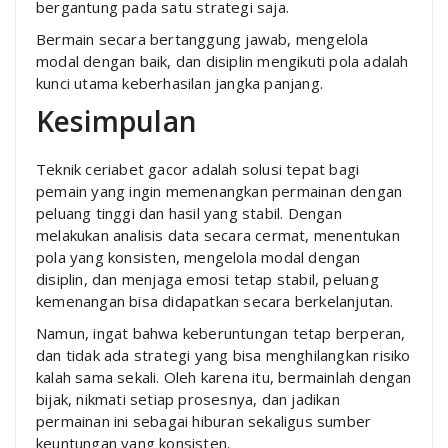
bergantung pada satu strategi saja.
Bermain secara bertanggung jawab, mengelola
modal dengan baik, dan disiplin mengikuti pola adalah
kunci utama keberhasilan jangka panjang.
Kesimpulan
Teknik ceriabet gacor adalah solusi tepat bagi
pemain yang ingin memenangkan permainan dengan
peluang tinggi dan hasil yang stabil. Dengan
melakukan analisis data secara cermat, menentukan
pola yang konsisten, mengelola modal dengan
disiplin, dan menjaga emosi tetap stabil, peluang
kemenangan bisa didapatkan secara berkelanjutan.
Namun, ingat bahwa keberuntungan tetap berperan,
dan tidak ada strategi yang bisa menghilangkan risiko
kalah sama sekali. Oleh karena itu, bermainlah dengan
bijak, nikmati setiap prosesnya, dan jadikan
permainan ini sebagai hiburan sekaligus sumber
keuntungan yang konsisten.