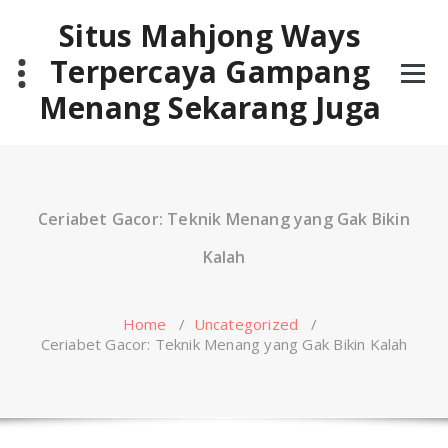
Skip
Situs Mahjong Ways
to
content
Terpercaya Gampang
Menang Sekarang Juga
Ceriabet Gacor: Teknik Menang yang Gak Bikin
Kalah
Home
/
Uncategorized
/
Ceriabet Gacor: Teknik Menang yang Gak Bikin Kalah