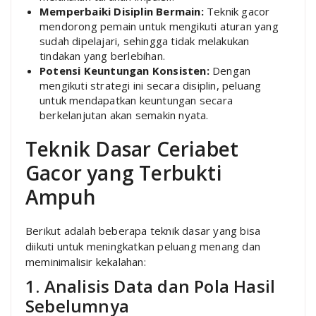
Memperbaiki Disiplin Bermain:
Teknik gacor
mendorong pemain untuk mengikuti aturan yang
sudah dipelajari, sehingga tidak melakukan
tindakan yang berlebihan.
Potensi Keuntungan Konsisten:
Dengan
mengikuti strategi ini secara disiplin, peluang
untuk mendapatkan keuntungan secara
berkelanjutan akan semakin nyata.
Teknik Dasar Ceriabet
Gacor yang Terbukti
Ampuh
Berikut adalah beberapa teknik dasar yang bisa
diikuti untuk meningkatkan peluang menang dan
meminimalisir kekalahan:
1. Analisis Data dan Pola Hasil
Sebelumnya