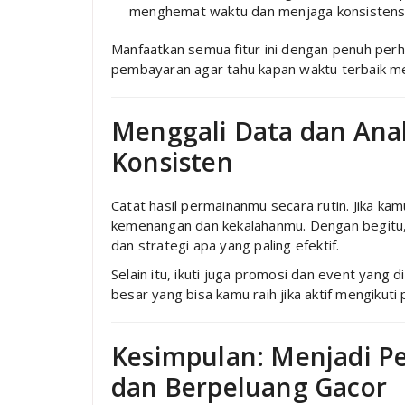
menghemat waktu dan menjaga konsistensi
Manfaatkan semua fitur ini dengan penuh per
pembayaran agar tahu kapan waktu terbaik me
Menggali Data dan Ana
Konsisten
Catat hasil permainanmu secara rutin. Jika kam
kemenangan dan kekalahanmu. Dengan begitu, 
dan strategi apa yang paling efektif.
Selain itu, ikuti juga promosi dan event yang
besar yang bisa kamu raih jika aktif mengikut
Kesimpulan: Menjadi P
dan Berpeluang Gacor