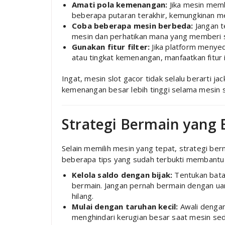
Amati pola kemenangan:
Jika mesin memb
beberapa putaran terakhir, kemungkinan me
Coba beberapa mesin berbeda:
Jangan t
mesin dan perhatikan mana yang memberi s
Gunakan fitur filter:
Jika platform menyed
atau tingkat kemenangan, manfaatkan fitur
Ingat, mesin slot gacor tidak selalu berarti 
kemenangan besar lebih tinggi selama mesin 
Strategi Bermain yang E
Selain memilih mesin yang tepat, strategi ber
beberapa tips yang sudah terbukti membantu
Kelola saldo dengan bijak:
Tentukan bata
bermain. Jangan pernah bermain dengan uan
hilang.
Mulai dengan taruhan kecil:
Awali dengan
menghindari kerugian besar saat mesin sed