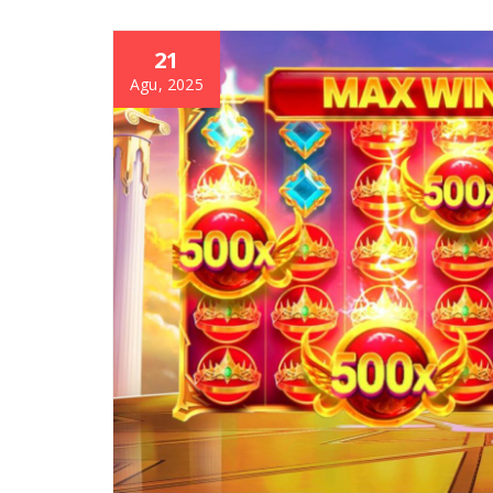
21
Agu, 2025