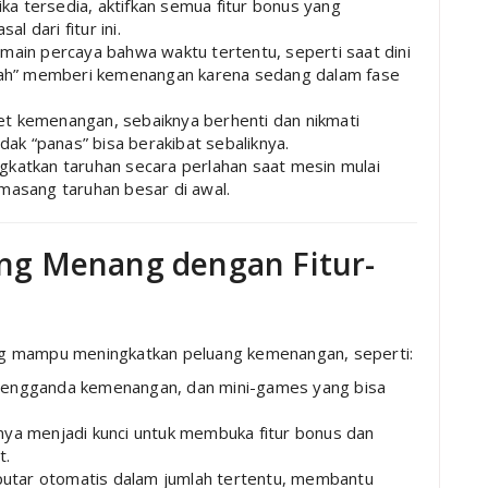
ika tersedia, aktifkan semua fitur bonus yang
 dari fitur ini.
ain percaya bahwa waktu tertentu, seperti saat dini
mudah” memberi kemenangan karena sedang dalam fase
et kemenangan, sebaiknya berhenti dan nikmati
idak “panas” bisa berakibat sebaliknya.
gkatkan taruhan secara perlahan saat mesin mulai
emasang taruhan besar di awal.
ng Menang dengan Fitur-
yang mampu meningkatkan peluang kemenangan, seperti:
pengganda kemenangan, dan mini-games yang bisa
anya menjadi kunci untuk membuka fitur bonus dan
t.
tar otomatis dalam jumlah tertentu, membantu