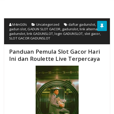
M4inG0ls
Uncategorized
daftar gadunslot
,
gadun slot
,
GADUN SLOT GACOR
,
gadunslot
,
link alternatif
gadunslot
,
link GADUNSLOT
,
login GADUNSLOT
,
slot gacor
,
SLOT GACOR GADUNSLOT
Panduan Pemula Slot Gacor Hari
Ini dan Roulette Live Terpercaya