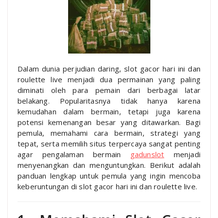
Dalam dunia perjudian daring, slot gacor hari ini dan
roulette live menjadi dua permainan yang paling
diminati oleh para pemain dari berbagai latar
belakang. Popularitasnya tidak hanya karena
kemudahan dalam bermain, tetapi juga karena
potensi kemenangan besar yang ditawarkan. Bagi
pemula, memahami cara bermain, strategi yang
tepat, serta memilih situs terpercaya sangat penting
agar pengalaman bermain
gadunslot
menjadi
menyenangkan dan menguntungkan. Berikut adalah
panduan lengkap untuk pemula yang ingin mencoba
keberuntungan di slot gacor hari ini dan roulette live.