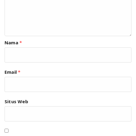
Nama
*
Email
*
Situs Web