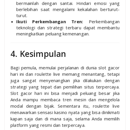
bermainlah dengan santai. Hindari emosi yang
berlebihan saat mengalami kekalahan berturut-
turut.
Ikuti Perkembangan Tren:
Perkembangan
teknologi dan strategi terbaru dapat membantu
meningkatkan peluang kemenangan.
4. Kesimpulan
Bagi pemula, memulai perjalanan di dunia slot gacor
hari ini dan roulette live memang menantang, tetapi
juga sangat menyenangkan jika dilakukan dengan
strategi yang tepat dan pemilihan situs terpercaya.
Slot gacor hari ini bisa menjadi peluang besar jika
Anda mampu membaca tren mesin dan mengelola
modal dengan bijak. Sementara itu, roulette live
menawarkan sensasi kasino nyata yang bisa dinikmati
kapan saja dan di mana saja, selama Anda memilih
platform yang resmi dan terpercaya.