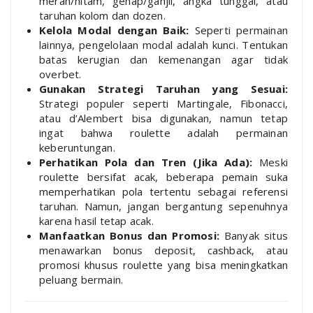
merah/hitam, genap/ganjil, angka tunggal, atau
taruhan kolom dan dozen.
Kelola Modal dengan Baik:
Seperti permainan
lainnya, pengelolaan modal adalah kunci. Tentukan
batas kerugian dan kemenangan agar tidak
overbet.
Gunakan Strategi Taruhan yang Sesuai:
Strategi populer seperti Martingale, Fibonacci,
atau d’Alembert bisa digunakan, namun tetap
ingat bahwa roulette adalah permainan
keberuntungan.
Perhatikan Pola dan Tren (Jika Ada):
Meski
roulette bersifat acak, beberapa pemain suka
memperhatikan pola tertentu sebagai referensi
taruhan. Namun, jangan bergantung sepenuhnya
karena hasil tetap acak.
Manfaatkan Bonus dan Promosi:
Banyak situs
menawarkan bonus deposit, cashback, atau
promosi khusus roulette yang bisa meningkatkan
peluang bermain.