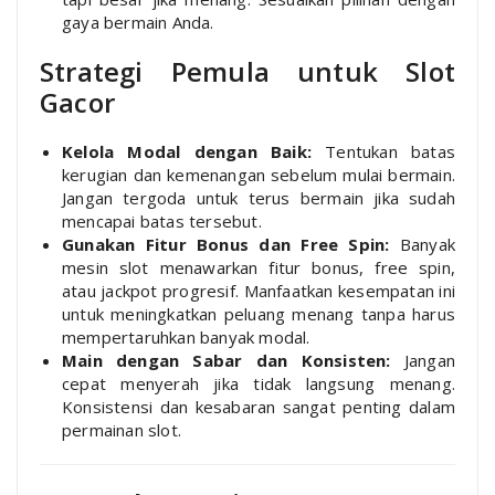
gaya bermain Anda.
Strategi Pemula untuk Slot
Gacor
Kelola Modal dengan Baik:
Tentukan batas
kerugian dan kemenangan sebelum mulai bermain.
Jangan tergoda untuk terus bermain jika sudah
mencapai batas tersebut.
Gunakan Fitur Bonus dan Free Spin:
Banyak
mesin slot menawarkan fitur bonus, free spin,
atau jackpot progresif. Manfaatkan kesempatan ini
untuk meningkatkan peluang menang tanpa harus
mempertaruhkan banyak modal.
Main dengan Sabar dan Konsisten:
Jangan
cepat menyerah jika tidak langsung menang.
Konsistensi dan kesabaran sangat penting dalam
permainan slot.