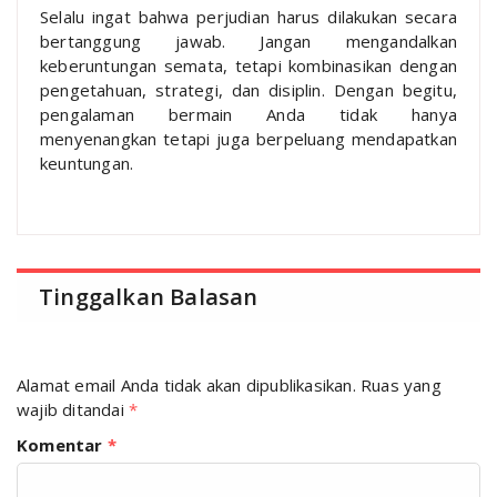
Selalu ingat bahwa perjudian harus dilakukan secara
bertanggung jawab. Jangan mengandalkan
keberuntungan semata, tetapi kombinasikan dengan
pengetahuan, strategi, dan disiplin. Dengan begitu,
pengalaman bermain Anda tidak hanya
menyenangkan tetapi juga berpeluang mendapatkan
keuntungan.
Tinggalkan Balasan
Alamat email Anda tidak akan dipublikasikan.
Ruas yang
wajib ditandai
*
Komentar
*