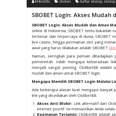
M4inG0ls
sbobet
daftar sbotop
,
sbotop
SBOBET Login: Akses Mudah d
SBOBET Login: Akses Mudah dan Aman Mela
online di Indonesia, SBOBET tentu bukanlah na
terbesar dan terpercaya di dunia, SBOBET me
live casino, hingga permainan slot yang mena
awal yang harus dilakukan adalah SBOBET
sbo
Namun, seringkali para pemain dihadapkan
pemerintah. Inilah mengapa keberadaan link
menjadi sangat penting. Clickbet88 adalah 
mudah dan aman untuk SBOBET login.
Mengapa Memilih SBOBET Login Melalui Li
Ada beberapa alasan kuat mengapa banyak p
link yang disediakan oleh Clickbet88:
Akses Anti Blokir:
Link alternatif dari Cl
internet positif. Ini memastikan Anda sel
Keamanan Terjamin:
Clickbet88 adalah a