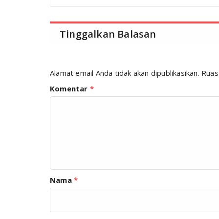
Tinggalkan Balasan
Alamat email Anda tidak akan dipublikasikan.
Ruas
Komentar
*
Nama
*