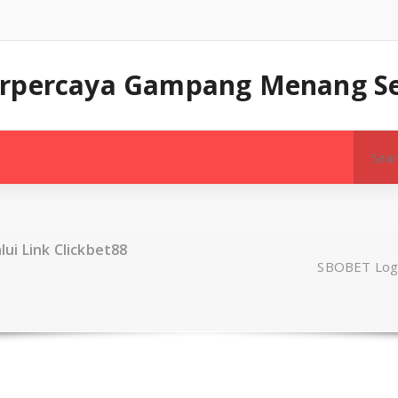
erpercaya Gampang Menang Se
Search
for:
ui Link Clickbet88
SBOBET Login