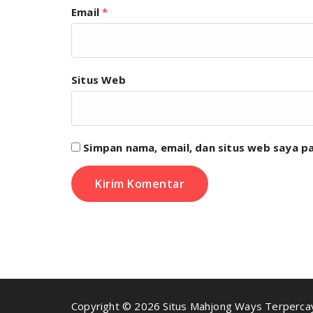
Email
*
Situs Web
Simpan nama, email, dan situs web saya p
Copyright © 2026 Situs Mahjong Ways Terper