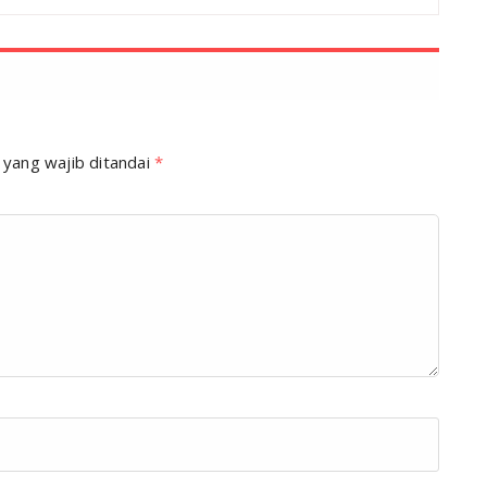
 yang wajib ditandai
*