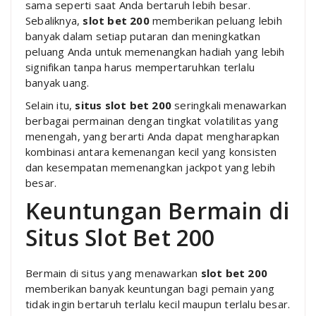
sama seperti saat Anda bertaruh lebih besar.
Sebaliknya,
slot bet 200
memberikan peluang lebih
banyak dalam setiap putaran dan meningkatkan
peluang Anda untuk memenangkan hadiah yang lebih
signifikan tanpa harus mempertaruhkan terlalu
banyak uang.
Selain itu,
situs slot bet 200
seringkali menawarkan
berbagai permainan dengan tingkat volatilitas yang
menengah, yang berarti Anda dapat mengharapkan
kombinasi antara kemenangan kecil yang konsisten
dan kesempatan memenangkan jackpot yang lebih
besar.
Keuntungan Bermain di
Situs Slot Bet 200
Bermain di situs yang menawarkan
slot bet 200
memberikan banyak keuntungan bagi pemain yang
tidak ingin bertaruh terlalu kecil maupun terlalu besar.