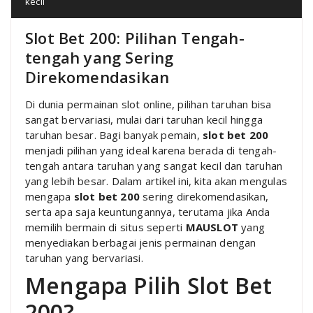
kecil
Slot Bet 200: Pilihan Tengah-
tengah yang Sering
Direkomendasikan
Di dunia permainan slot online, pilihan taruhan bisa
sangat bervariasi, mulai dari taruhan kecil hingga
taruhan besar. Bagi banyak pemain,
slot bet 200
menjadi pilihan yang ideal karena berada di tengah-
tengah antara taruhan yang sangat kecil dan taruhan
yang lebih besar. Dalam artikel ini, kita akan mengulas
mengapa
slot bet 200
sering direkomendasikan,
serta apa saja keuntungannya, terutama jika Anda
memilih bermain di situs seperti
MAUSLOT
yang
menyediakan berbagai jenis permainan dengan
taruhan yang bervariasi.
Mengapa Pilih Slot Bet
200?