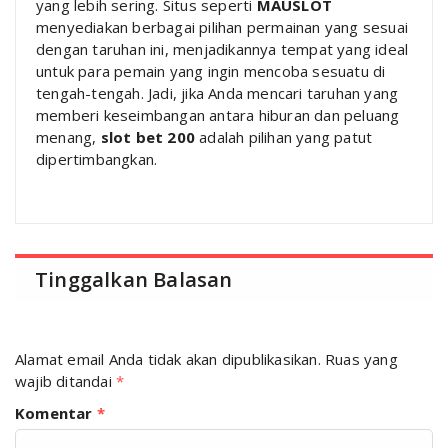
yang lebih sering. Situs seperti
MAUSLOT
menyediakan berbagai pilihan permainan yang sesuai
dengan taruhan ini, menjadikannya tempat yang ideal
untuk para pemain yang ingin mencoba sesuatu di
tengah-tengah. Jadi, jika Anda mencari taruhan yang
memberi keseimbangan antara hiburan dan peluang
menang,
slot bet 200
adalah pilihan yang patut
dipertimbangkan.
Tinggalkan Balasan
Alamat email Anda tidak akan dipublikasikan.
Ruas yang
wajib ditandai
*
Komentar
*