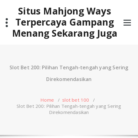
Skip
Situs Mahjong Ways
to
content
Terpercaya Gampang
Menang Sekarang Juga
Slot Bet 200: Pilihan Tengah-tengah yang Sering
Direkomendasikan
Home
/
slot bet 100
/
Slot Bet 200: Pilihan Tengah-tengah yang Sering
Direkomendasikan