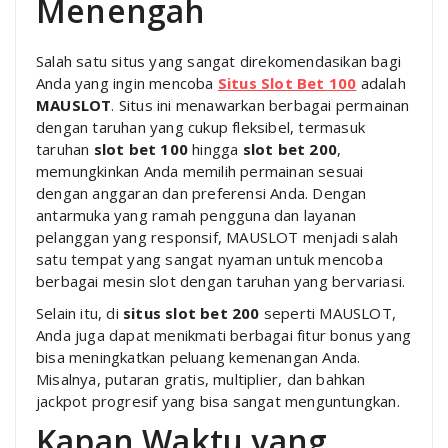
Menengah
Salah satu situs yang sangat direkomendasikan bagi
Anda yang ingin mencoba
Situs Slot Bet 100
adalah
MAUSLOT
. Situs ini menawarkan berbagai permainan
dengan taruhan yang cukup fleksibel, termasuk
taruhan
slot bet 100
hingga
slot bet 200
,
memungkinkan Anda memilih permainan sesuai
dengan anggaran dan preferensi Anda. Dengan
antarmuka yang ramah pengguna dan layanan
pelanggan yang responsif, MAUSLOT menjadi salah
satu tempat yang sangat nyaman untuk mencoba
berbagai mesin slot dengan taruhan yang bervariasi.
Selain itu, di
situs slot bet 200
seperti MAUSLOT,
Anda juga dapat menikmati berbagai fitur bonus yang
bisa meningkatkan peluang kemenangan Anda.
Misalnya, putaran gratis, multiplier, dan bahkan
jackpot progresif yang bisa sangat menguntungkan.
Kapan Waktu yang