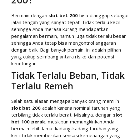
Bermain dengan
slot bet 200
bisa dianggap sebagai
jalan tengah yang sangat tepat. Tidak terlalu kecil
sehingga Anda merasa kurang mendapatkan
pengalaman bermain, namun juga tidak terlalu besar
sehingga Anda tetap bisa mengontrol anggaran
dengan baik. Bagi banyak pemain, ini adalah pilihan
yang cukup seimbang antara risiko dan potensi
keuntungan.
Tidak Terlalu Beban, Tidak
Terlalu Remeh
Salah satu alasan mengapa banyak orang memilih
slot bet 200
adalah karena nominal taruhan yang
terbilang tidak terlalu berat. Misalnya, dengan
slot
bet 100 perak
, meskipun memungkinkan Anda
bermain lebih lama, kadang-kadang taruhan yang
kecil tidak memberikan sensasi kemenangan yang