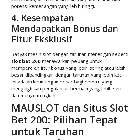
potensi kemenangan yang lebih tinggi.
4. Kesempatan
Mendapatkan Bonus dan
Fitur Eksklusif
Banyak mesin slot dengan taruhan menengah seperti
slot bet 200
menawarkan peluang untuk
memperoleh fitur bonus yang lebih sering atau lebih
besar dibandingkan dengan taruhan yang lebih kecil.
Ini adalah keuntungan besar bagi pemain yang
menginginkan pengalaman bermain yang lebih seru
dan menguntungkan.
MAUSLOT dan Situs Slot
Bet 200: Pilihan Tepat
untuk Taruhan