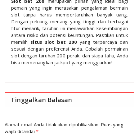
Slot bet 200
merupakan pilihan yang ideal bagi
pemain yang ingin merasakan pengalaman bermain
slot tanpa harus mempertaruhkan banyak uang.
Dengan peluang menang yang tinggi dan berbagai
fitur menarik, taruhan ini menawarkan keseimbangan
antara risiko dan potensi keuntungan. Pastikan untuk
memilih
situs slot bet 200
yang terpercaya dan
sesuai dengan preferensi Anda. Cobalah permainan
slot dengan taruhan 200 perak, dan siapa tahu, Anda
bisa memenangkan jackpot yang menggiurkan!
Tinggalkan Balasan
Alamat email Anda tidak akan dipublikasikan.
Ruas yang
wajib ditandai
*