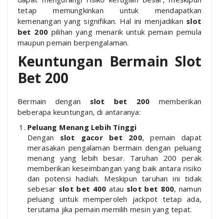
tetap memungkinkan untuk mendapatkan
kemenangan yang signifikan. Hal ini menjadikan
slot
bet 200
pilihan yang menarik untuk pemain pemula
maupun pemain berpengalaman.
Keuntungan Bermain Slot
Bet 200
Bermain dengan
slot bet 200
memberikan
beberapa keuntungan, di antaranya:
Peluang Menang Lebih Tinggi
Dengan
slot gacor bet 200
, pemain dapat
merasakan pengalaman bermain dengan peluang
menang yang lebih besar. Taruhan 200 perak
memberikan keseimbangan yang baik antara risiko
dan potensi hadiah. Meskipun taruhan ini tidak
sebesar
slot bet 400
atau
slot bet 800
, namun
peluang untuk memperoleh jackpot tetap ada,
terutama jika pemain memilih mesin yang tepat.