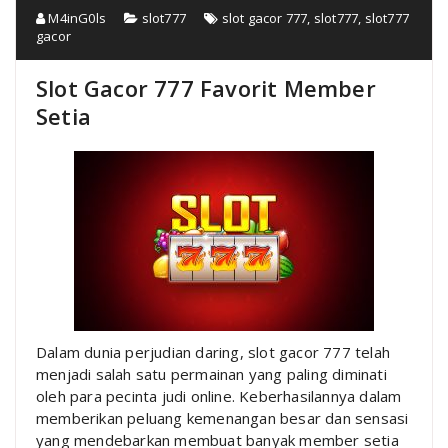
M4inG0ls
slot777
slot gacor 777
,
slot777
,
slot777
gacor
Slot Gacor 777 Favorit Member
Setia
Dalam dunia perjudian daring, slot gacor 777 telah
menjadi salah satu permainan yang paling diminati
oleh para pecinta judi online. Keberhasilannya dalam
memberikan peluang kemenangan besar dan sensasi
yang mendebarkan membuat banyak member setia