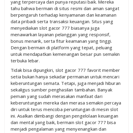
yang terpercaya dan punya reputasi baik. Mereka
tahu bahwa bermain di situs resmi dan aman sangat
berpengaruh terhadap kenyamanan dan keamanan
data pribadi serta transaksi keuangan. Situs yang
menyediakan slot gacor 777 biasanya juga
menawarkan layanan pelanggan yang responsif,
bonus menarik, serta fitur keamanan yang tinggi.
Dengan bermain di platform yang tepat, peluang
untuk mendapatkan kemenangan besar pun semakin
terbuka lebar.
Tidak bisa dipungkiri, slot gacor 777 favorit member
setia bukan hanya sekadar permainan untuk mencari
keberuntungan semata. Tetapi, juga menjadi hiburan
sekaligus sumber penghasilan tambahan. Banyak
pemain yang sudah merasakan manfaat dari
keberuntungan mereka dan merasa semakin percaya
diri untuk terus mencoba peruntungan di mesin slot
ini. Asalkan diimbangi dengan pengelolaan keuangan
dan mental yang baik, bermain slot gacor 777 bisa
menjadi pengalaman yang menyenangkan dan