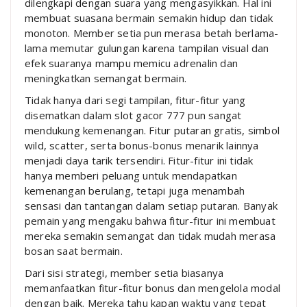
dilengkapi dengan suara yang mengasyikkan. Hal ini
membuat suasana bermain semakin hidup dan tidak
monoton. Member setia pun merasa betah berlama-
lama memutar gulungan karena tampilan visual dan
efek suaranya mampu memicu adrenalin dan
meningkatkan semangat bermain.
Tidak hanya dari segi tampilan, fitur-fitur yang
disematkan dalam slot gacor 777 pun sangat
mendukung kemenangan. Fitur putaran gratis, simbol
wild, scatter, serta bonus-bonus menarik lainnya
menjadi daya tarik tersendiri. Fitur-fitur ini tidak
hanya memberi peluang untuk mendapatkan
kemenangan berulang, tetapi juga menambah
sensasi dan tantangan dalam setiap putaran. Banyak
pemain yang mengaku bahwa fitur-fitur ini membuat
mereka semakin semangat dan tidak mudah merasa
bosan saat bermain.
Dari sisi strategi, member setia biasanya
memanfaatkan fitur-fitur bonus dan mengelola modal
dengan baik. Mereka tahu kapan waktu yang tepat