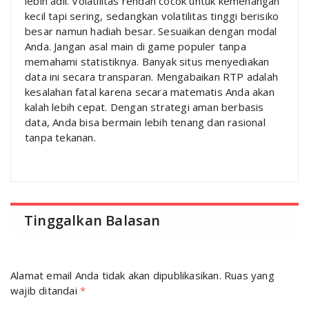
lebih adil. Volatilitas rendah cocok untuk kemenangan
kecil tapi sering, sedangkan volatilitas tinggi berisiko
besar namun hadiah besar. Sesuaikan dengan modal
Anda. Jangan asal main di game populer tanpa
memahami statistiknya. Banyak situs menyediakan
data ini secara transparan. Mengabaikan RTP adalah
kesalahan fatal karena secara matematis Anda akan
kalah lebih cepat. Dengan strategi aman berbasis
data, Anda bisa bermain lebih tenang dan rasional
tanpa tekanan.
Tinggalkan Balasan
Alamat email Anda tidak akan dipublikasikan.
Ruas yang
wajib ditandai
*