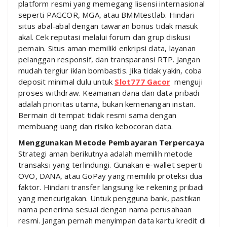
platform resmi yang memegang lisensi internasional
seperti PAGCOR, MGA, atau BMMtestlab. Hindari
situs abal-abal dengan tawaran bonus tidak masuk
akal. Cek reputasi melalui forum dan grup diskusi
pemain. Situs aman memiliki enkripsi data, layanan
pelanggan responsif, dan transparansi RTP. Jangan
mudah tergiur iklan bombastis. Jika tidak yakin, coba
deposit minimal dulu untuk
Slot777 Gacor
menguji
proses withdraw. Keamanan dana dan data pribadi
adalah prioritas utama, bukan kemenangan instan.
Bermain di tempat tidak resmi sama dengan
membuang uang dan risiko kebocoran data.
Menggunakan Metode Pembayaran Terpercaya
Strategi aman berikutnya adalah memilih metode
transaksi yang terlindungi. Gunakan e-wallet seperti
OVO, DANA, atau GoPay yang memiliki proteksi dua
faktor. Hindari transfer langsung ke rekening pribadi
yang mencurigakan. Untuk pengguna bank, pastikan
nama penerima sesuai dengan nama perusahaan
resmi. Jangan pernah menyimpan data kartu kredit di