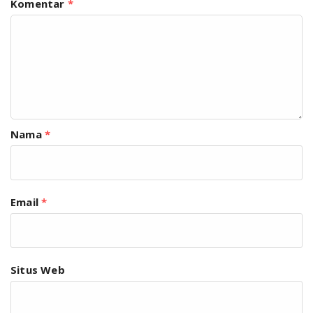
Komentar
*
Nama
*
Email
*
Situs Web