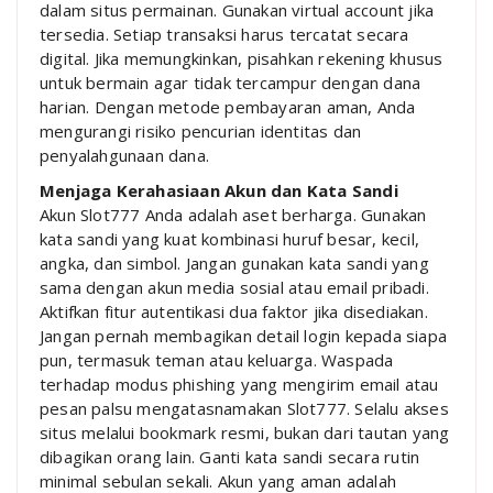
dalam situs permainan. Gunakan virtual account jika
tersedia. Setiap transaksi harus tercatat secara
digital. Jika memungkinkan, pisahkan rekening khusus
untuk bermain agar tidak tercampur dengan dana
harian. Dengan metode pembayaran aman, Anda
mengurangi risiko pencurian identitas dan
penyalahgunaan dana.
Menjaga Kerahasiaan Akun dan Kata Sandi
Akun Slot777 Anda adalah aset berharga. Gunakan
kata sandi yang kuat kombinasi huruf besar, kecil,
angka, dan simbol. Jangan gunakan kata sandi yang
sama dengan akun media sosial atau email pribadi.
Aktifkan fitur autentikasi dua faktor jika disediakan.
Jangan pernah membagikan detail login kepada siapa
pun, termasuk teman atau keluarga. Waspada
terhadap modus phishing yang mengirim email atau
pesan palsu mengatasnamakan Slot777. Selalu akses
situs melalui bookmark resmi, bukan dari tautan yang
dibagikan orang lain. Ganti kata sandi secara rutin
minimal sebulan sekali. Akun yang aman adalah