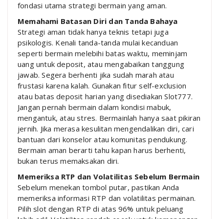
fondasi utama strategi bermain yang aman.
Memahami Batasan Diri dan Tanda Bahaya
Strategi aman tidak hanya teknis tetapi juga
psikologis. Kenali tanda-tanda mulai kecanduan
seperti bermain melebihi batas waktu, meminjam
uang untuk deposit, atau mengabaikan tanggung
jawab. Segera berhenti jika sudah marah atau
frustasi karena kalah. Gunakan fitur self-exclusion
atau batas deposit harian yang disediakan Slot777.
Jangan pernah bermain dalam kondisi mabuk,
mengantuk, atau stres. Bermainlah hanya saat pikiran
jernih. Jika merasa kesulitan mengendalikan diri, cari
bantuan dari konselor atau komunitas pendukung.
Bermain aman berarti tahu kapan harus berhenti,
bukan terus memaksakan diri.
Memeriksa RTP dan Volatilitas Sebelum Bermain
Sebelum menekan tombol putar, pastikan Anda
memeriksa informasi RTP dan volatilitas permainan.
Pilih slot dengan RTP di atas 96% untuk peluang