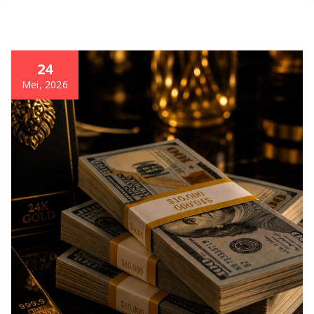
24
Mei, 2026