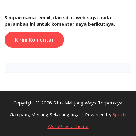
Simpan nama, email, dan situs web saya pada
peramban ini untuk komentar saya berikutnya.
Copyright © 2026 Situs Mahjong Ways Terpercaya
Gampang Menang Sekarang Juga | Powered by
Specia
WordPress Theme