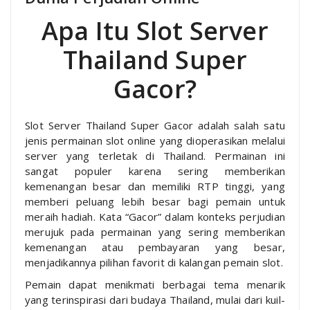
Apa Itu Slot Server
Thailand Super
Gacor?
Slot Server Thailand Super Gacor adalah salah satu
jenis permainan slot online yang dioperasikan melalui
server yang terletak di Thailand. Permainan ini
sangat populer karena sering memberikan
kemenangan besar dan memiliki RTP tinggi, yang
memberi peluang lebih besar bagi pemain untuk
meraih hadiah. Kata “Gacor” dalam konteks perjudian
merujuk pada permainan yang sering memberikan
kemenangan atau pembayaran yang besar,
menjadikannya pilihan favorit di kalangan pemain slot.
Pemain dapat menikmati berbagai tema menarik
yang terinspirasi dari budaya Thailand, mulai dari kuil-