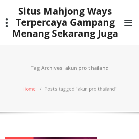
Skip
Situs Mahjong Ways
to
content
Terpercaya Gampang
Menang Sekarang Juga
Tag Archives: akun pro thailand
Home
/
Posts tagged "akun pro thailand"