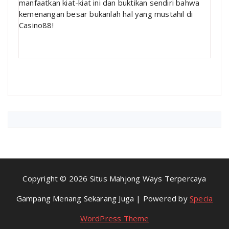
manfaatkan kiat-kiat ini dan buktikan sendiri bahwa
kemenangan besar bukanlah hal yang mustahil di
Casino88!
Copyright © 2026 Situs Mahjong Ways Terpercaya
Gampang Menang Sekarang Juga | Powered by
Specia
WordPress Theme