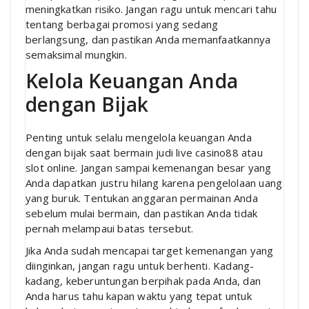
meningkatkan risiko. Jangan ragu untuk mencari tahu
tentang berbagai promosi yang sedang
berlangsung, dan pastikan Anda memanfaatkannya
semaksimal mungkin.
Kelola Keuangan Anda
dengan Bijak
Penting untuk selalu mengelola keuangan Anda
dengan bijak saat bermain judi live casino88 atau
slot online. Jangan sampai kemenangan besar yang
Anda dapatkan justru hilang karena pengelolaan uang
yang buruk. Tentukan anggaran permainan Anda
sebelum mulai bermain, dan pastikan Anda tidak
pernah melampaui batas tersebut.
Jika Anda sudah mencapai target kemenangan yang
diinginkan, jangan ragu untuk berhenti. Kadang-
kadang, keberuntungan berpihak pada Anda, dan
Anda harus tahu kapan waktu yang tepat untuk