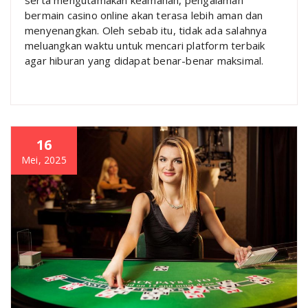
bermain casino online akan terasa lebih aman dan
menyenangkan. Oleh sebab itu, tidak ada salahnya
meluangkan waktu untuk mencari platform terbaik
agar hiburan yang didapat benar-benar maksimal.
16
Mei, 2025