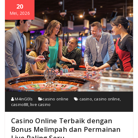
20
Mei, 2026
M4inG0ls
casino online
casino
,
casino online
,
casino88
,
live casino
Casino Online Terbaik dengan
Bonus Melimpah dan Permainan
Live Paling Seru