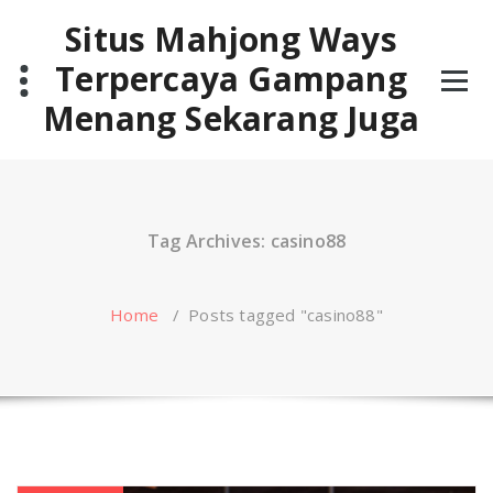
Skip
Situs Mahjong Ways
to
content
Terpercaya Gampang
Menang Sekarang Juga
Tag Archives: casino88
Home
/
Posts tagged "casino88"