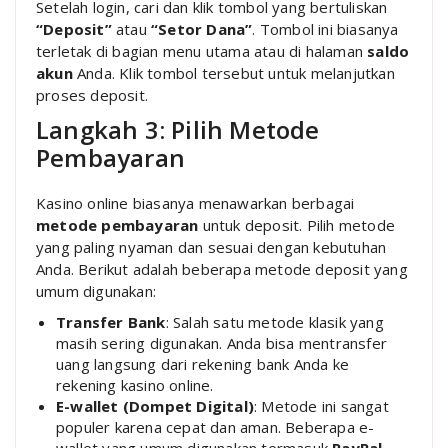
Setelah login, cari dan klik tombol yang bertuliskan
“Deposit”
atau
“Setor Dana”
. Tombol ini biasanya
terletak di bagian menu utama atau di halaman
saldo
akun
Anda. Klik tombol tersebut untuk melanjutkan
proses deposit.
Langkah 3: Pilih Metode
Pembayaran
Kasino online biasanya menawarkan berbagai
metode pembayaran
untuk deposit. Pilih metode
yang paling nyaman dan sesuai dengan kebutuhan
Anda. Berikut adalah beberapa metode deposit yang
umum digunakan:
Transfer Bank
: Salah satu metode klasik yang
masih sering digunakan. Anda bisa mentransfer
uang langsung dari rekening bank Anda ke
rekening kasino online.
E-wallet (Dompet Digital)
: Metode ini sangat
populer karena cepat dan aman. Beberapa e-
wallet yang umum digunakan termasuk
PayPal
,