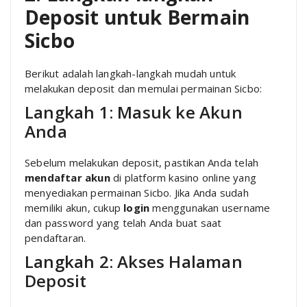
Deposit untuk Bermain
Sicbo
Berikut adalah langkah-langkah mudah untuk
melakukan deposit dan memulai permainan Sicbo:
Langkah 1: Masuk ke Akun
Anda
Sebelum melakukan deposit, pastikan Anda telah
mendaftar akun
di platform kasino online yang
menyediakan permainan Sicbo. Jika Anda sudah
memiliki akun, cukup
login
menggunakan username
dan password yang telah Anda buat saat
pendaftaran.
Langkah 2: Akses Halaman
Deposit