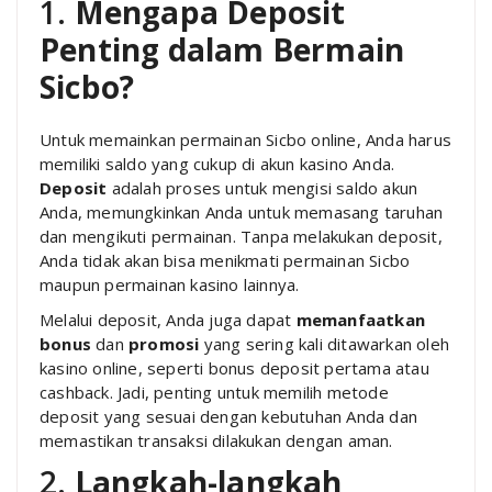
1.
Mengapa Deposit
Penting dalam Bermain
Sicbo?
Untuk memainkan permainan Sicbo online, Anda harus
memiliki saldo yang cukup di akun kasino Anda.
Deposit
adalah proses untuk mengisi saldo akun
Anda, memungkinkan Anda untuk memasang taruhan
dan mengikuti permainan. Tanpa melakukan deposit,
Anda tidak akan bisa menikmati permainan Sicbo
maupun permainan kasino lainnya.
Melalui deposit, Anda juga dapat
memanfaatkan
bonus
dan
promosi
yang sering kali ditawarkan oleh
kasino online, seperti bonus deposit pertama atau
cashback. Jadi, penting untuk memilih metode
deposit yang sesuai dengan kebutuhan Anda dan
memastikan transaksi dilakukan dengan aman.
2.
Langkah-langkah