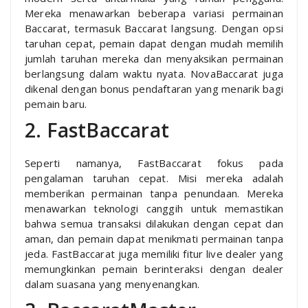
Mereka menawarkan beberapa variasi permainan
Baccarat, termasuk Baccarat langsung. Dengan opsi
taruhan cepat, pemain dapat dengan mudah memilih
jumlah taruhan mereka dan menyaksikan permainan
berlangsung dalam waktu nyata. NovaBaccarat juga
dikenal dengan bonus pendaftaran yang menarik bagi
pemain baru.
2. FastBaccarat
Seperti namanya, FastBaccarat fokus pada
pengalaman taruhan cepat. Misi mereka adalah
memberikan permainan tanpa penundaan. Mereka
menawarkan teknologi canggih untuk memastikan
bahwa semua transaksi dilakukan dengan cepat dan
aman, dan pemain dapat menikmati permainan tanpa
jeda. FastBaccarat juga memiliki fitur live dealer yang
memungkinkan pemain berinteraksi dengan dealer
dalam suasana yang menyenangkan.