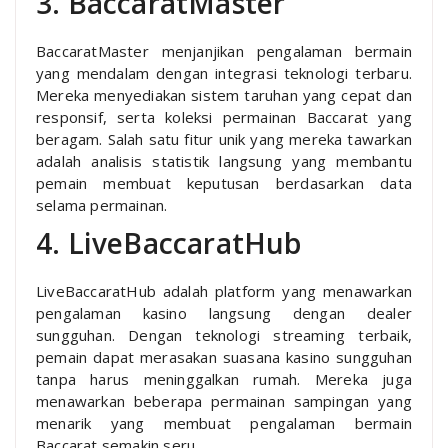
3. BaccaratMaster
BaccaratMaster menjanjikan pengalaman bermain
yang mendalam dengan integrasi teknologi terbaru.
Mereka menyediakan sistem taruhan yang cepat dan
responsif, serta koleksi permainan Baccarat yang
beragam. Salah satu fitur unik yang mereka tawarkan
adalah analisis statistik langsung yang membantu
pemain membuat keputusan berdasarkan data
selama permainan.
4. LiveBaccaratHub
LiveBaccaratHub adalah platform yang menawarkan
pengalaman kasino langsung dengan dealer
sungguhan. Dengan teknologi streaming terbaik,
pemain dapat merasakan suasana kasino sungguhan
tanpa harus meninggalkan rumah. Mereka juga
menawarkan beberapa permainan sampingan yang
menarik yang membuat pengalaman bermain
Baccarat semakin seru.