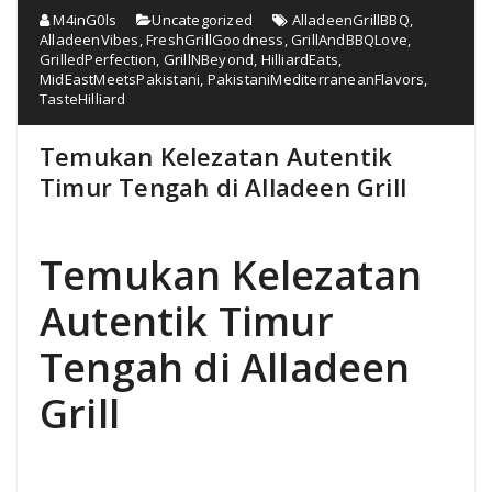
M4inG0ls
Uncategorized
AlladeenGrillBBQ
,
AlladeenVibes
,
FreshGrillGoodness
,
GrillAndBBQLove
,
GrilledPerfection
,
GrillNBeyond
,
HilliardEats
,
MidEastMeetsPakistani
,
PakistaniMediterraneanFlavors
,
TasteHilliard
Temukan Kelezatan Autentik
Timur Tengah di Alladeen Grill
Temukan Kelezatan
Autentik Timur
Tengah di Alladeen
Grill