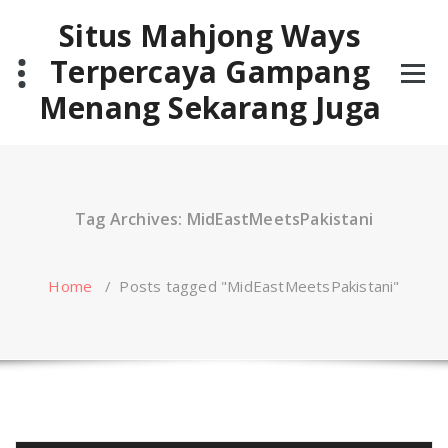
Skip
Situs Mahjong Ways
to
content
Terpercaya Gampang
Menang Sekarang Juga
Tag Archives: MidEastMeetsPakistani
Home
/
Posts tagged "MidEastMeetsPakistani"