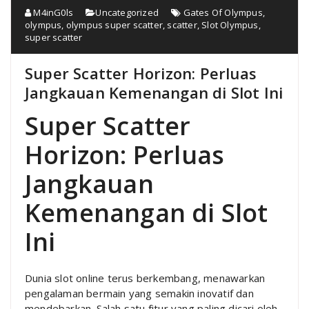
M4inG0ls
Uncategorized
Gates Of Olympus
,
olympus
,
olympus super scatter
,
scatter
,
Slot Olympus
,
super scatter
Super Scatter Horizon: Perluas
Jangkauan Kemenangan di Slot Ini
Super Scatter
Horizon: Perluas
Jangkauan
Kemenangan di Slot
Ini
Dunia slot online terus berkembang, menawarkan
pengalaman bermain yang semakin inovatif dan
mendebarkan. Salah satu fitur yang paling dicari oleh