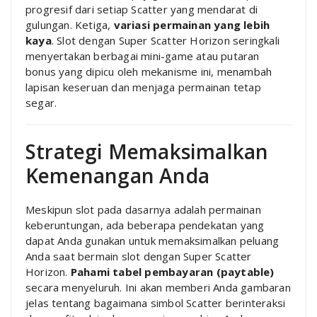
progresif dari setiap Scatter yang mendarat di
gulungan. Ketiga,
variasi permainan yang lebih
kaya
. Slot dengan Super Scatter Horizon seringkali
menyertakan berbagai mini-game atau putaran
bonus yang dipicu oleh mekanisme ini, menambah
lapisan keseruan dan menjaga permainan tetap
segar.
Strategi Memaksimalkan
Kemenangan Anda
Meskipun slot pada dasarnya adalah permainan
keberuntungan, ada beberapa pendekatan yang
dapat Anda gunakan untuk memaksimalkan peluang
Anda saat bermain slot dengan Super Scatter
Horizon.
Pahami tabel pembayaran (paytable)
secara menyeluruh. Ini akan memberi Anda gambaran
jelas tentang bagaimana simbol Scatter berinteraksi