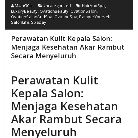
M4inG0ls
Uncategorized
HairAndSpa
,
LuxuryBeauty
,
OvationBeauty
,
OvationSalon
,
OvationSalonAndSpa
,
OvationSpa
,
PamperYourself
,
SalonLife
,
SpaDay
Perawatan Kulit Kepala Salon:
Menjaga Kesehatan Akar Rambut
Secara Menyeluruh
Perawatan Kulit
Kepala Salon:
Menjaga Kesehatan
Akar Rambut Secara
Menyeluruh