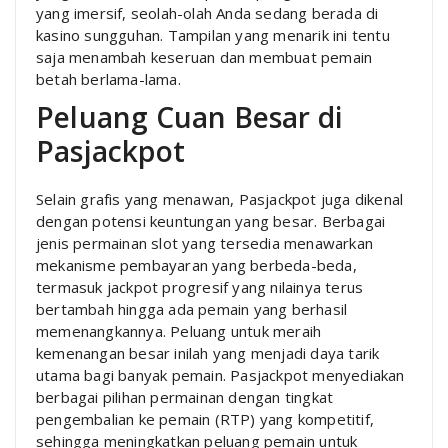
yang imersif, seolah-olah Anda sedang berada di
kasino sungguhan. Tampilan yang menarik ini tentu
saja menambah keseruan dan membuat pemain
betah berlama-lama.
Peluang Cuan Besar di
Pasjackpot
Selain grafis yang menawan, Pasjackpot juga dikenal
dengan potensi keuntungan yang besar. Berbagai
jenis permainan slot yang tersedia menawarkan
mekanisme pembayaran yang berbeda-beda,
termasuk jackpot progresif yang nilainya terus
bertambah hingga ada pemain yang berhasil
memenangkannya. Peluang untuk meraih
kemenangan besar inilah yang menjadi daya tarik
utama bagi banyak pemain. Pasjackpot menyediakan
berbagai pilihan permainan dengan tingkat
pengembalian ke pemain (RTP) yang kompetitif,
sehingga meningkatkan peluang pemain untuk