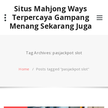
Skip
Situs Mahjong Ways
to
content
Terpercaya Gampang
Menang Sekarang Juga
Tag Archives: pasjackpot slot
Home
/
Posts tagged "pasjackpot slot"