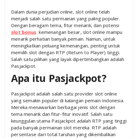
Dalam dunia perjudian online, slot online telah
menjadi salah satu permainan yang paling populer.
Dengan beragam tema, fitur menarik, dan potensi
slot bonus
kemenangan besar, slot online mampu
menarik perhatian banyak pemain. Namun, untuk
meningkatkan peluang kemenangan, penting untuk
memilih slot dengan RTP (Return to Player) tinggi.
Salah satu pilihan yang layak dipertimbangkan adalah
Pasjackpot.
Apa itu Pasjackpot?
Pasjackpot adalah salah satu provider slot online
yang semakin populer di kalangan pemain Indonesia.
Mereka menawarkan berbagai jenis slot dengan
tema menarik dan fitur-fitur inovatif. Salah satu
keunggulan utama Pasjackpot adalah RTP yang tinggi
pada banyak permainan slot mereka. RTP adalah
persentase
dari total taruhan yang dikembalikan