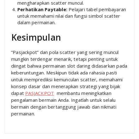
mengharapkan scatter muncul.
Perhatikan Paytable:
Pelajari tabel pembayaran
untuk memahami nilai dan fungsi simbol scatter
dalam permainan.
Kesimpulan
“Pasjackpot” dan pola scatter yang sering muncul
mungkin terdengar menarik, tetapi penting untuk
diingat bahwa permainan slot daring didasarkan pada
keberuntungan. Meskipun tidak ada rahasia pasti
untuk memprediksi kemunculan scatter, memahami
konsep dasar dan menerapkan strategi yang bijak
dapat
PASJACKPOT
membantu meningkatkan
pengalaman bermain Anda. Ingatlah untuk selalu
bermain dengan bertanggung jawab dan nikmati
permainan.