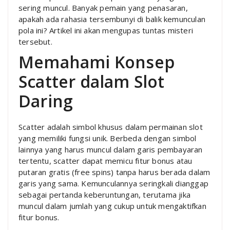
sering muncul. Banyak pemain yang penasaran,
apakah ada rahasia tersembunyi di balik kemunculan
pola ini? Artikel ini akan mengupas tuntas misteri
tersebut.
Memahami Konsep
Scatter dalam Slot
Daring
Scatter adalah simbol khusus dalam permainan slot
yang memiliki fungsi unik. Berbeda dengan simbol
lainnya yang harus muncul dalam garis pembayaran
tertentu, scatter dapat memicu fitur bonus atau
putaran gratis (free spins) tanpa harus berada dalam
garis yang sama. Kemunculannya seringkali dianggap
sebagai pertanda keberuntungan, terutama jika
muncul dalam jumlah yang cukup untuk mengaktifkan
fitur bonus.