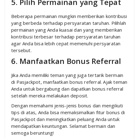
5. Pilih Permainan yang Tepat
Beberapa permainan mungkin memberikan kontribusi
yang berbeda terhadap persyaratan taruhan. Pilihlah
permainan yang Anda kuasai dan yang memberikan
kontribusi terbesar terhadap persyaratan taruhan
agar Anda bisa lebih cepat memenuhi persyaratan
tersebut.
6. Manfaatkan Bonus Referral
Jika Anda memiliki teman yang juga tertarik bermain
di Pasjackpot, manfaatkan bonus referral. Ajak teman
Anda untuk bergabung dan dapatkan bonus referral
setelah mereka melakukan deposit.
Dengan memahami jenis-jenis bonus dan mengikuti
tips di atas, Anda bisa memaksimalkan fitur bonus di
Pasjackpot dan meningkatkan peluang Anda untuk
mendapatkan keuntungan. Selamat bermain dan
semoga beruntung!