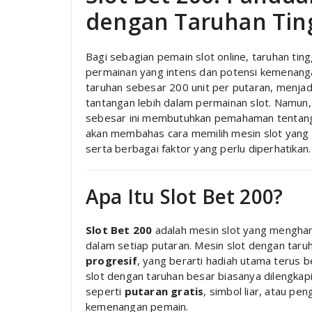
dengan Taruhan Tin
Bagi sebagian pemain slot online, taruhan tin
permainan yang intens dan potensi kemenang
taruhan sebesar 200 unit per putaran, menjadi
tantangan lebih dalam permainan slot. Namun,
sebesar ini membutuhkan pemahaman tentang fit
akan membahas cara memilih mesin slot yang c
serta berbagai faktor yang perlu diperhatikan.
Apa Itu Slot Bet 200?
Slot Bet 200
adalah mesin slot yang mengha
dalam setiap putaran. Mesin slot dengan taruh
progresif
, yang berarti hadiah utama terus b
slot dengan taruhan besar biasanya dilengkap
seperti
putaran gratis
, simbol liar, atau pe
kemenangan pemain.