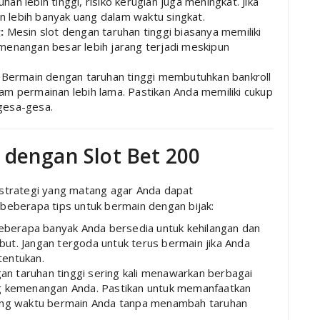
an lebih tinggi, risiko kerugian juga meningkat. Jika
an lebih banyak uang dalam waktu singkat.
:
Mesin slot dengan taruhan tinggi biasanya memiliki
 kemenangan besar lebih jarang terjadi meskipun
Bermain dengan taruhan tinggi membutuhkan bankroll
am permainan lebih lama. Pastikan Anda memiliki cukup
gesa-gesa.
 dengan Slot Bet 200
strategi yang matang agar Anda dapat
eberapa tips untuk bermain dengan bijak:
seberapa banyak Anda bersedia untuk kehilangan dan
ut. Jangan tergoda untuk terus bermain jika Anda
tentukan.
gan taruhan tinggi sering kali menawarkan berbagai
ng kemenangan Anda. Pastikan untuk memanfaatkan
jang waktu bermain Anda tanpa menambah taruhan