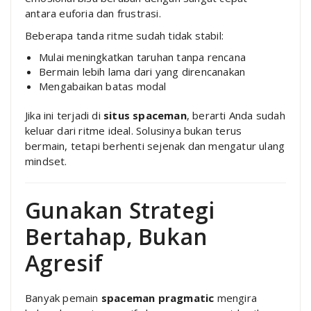
antara euforia dan frustrasi.
Beberapa tanda ritme sudah tidak stabil:
Mulai meningkatkan taruhan tanpa rencana
Bermain lebih lama dari yang direncanakan
Mengabaikan batas modal
Jika ini terjadi di
situs spaceman
, berarti Anda sudah
keluar dari ritme ideal. Solusinya bukan terus
bermain, tetapi berhenti sejenak dan mengatur ulang
mindset.
Gunakan Strategi
Bertahap, Bukan
Agresif
Banyak pemain
spaceman pragmatic
mengira