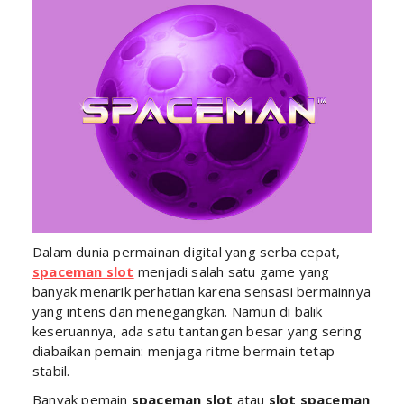
Dalam dunia permainan digital yang serba cepat,
spaceman slot
menjadi salah satu game yang
banyak menarik perhatian karena sensasi bermainnya
yang intens dan menegangkan. Namun di balik
keseruannya, ada satu tantangan besar yang sering
diabaikan pemain: menjaga ritme bermain tetap
stabil.
Banyak pemain
spaceman slot
atau
slot spaceman