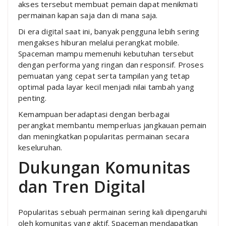
akses tersebut membuat pemain dapat menikmati
permainan kapan saja dan di mana saja.
Di era digital saat ini, banyak pengguna lebih sering
mengakses hiburan melalui perangkat mobile.
Spaceman mampu memenuhi kebutuhan tersebut
dengan performa yang ringan dan responsif. Proses
pemuatan yang cepat serta tampilan yang tetap
optimal pada layar kecil menjadi nilai tambah yang
penting.
Kemampuan beradaptasi dengan berbagai
perangkat membantu memperluas jangkauan pemain
dan meningkatkan popularitas permainan secara
keseluruhan.
Dukungan Komunitas
dan Tren Digital
Popularitas sebuah permainan sering kali dipengaruhi
oleh komunitas yang aktif. Spaceman mendapatkan