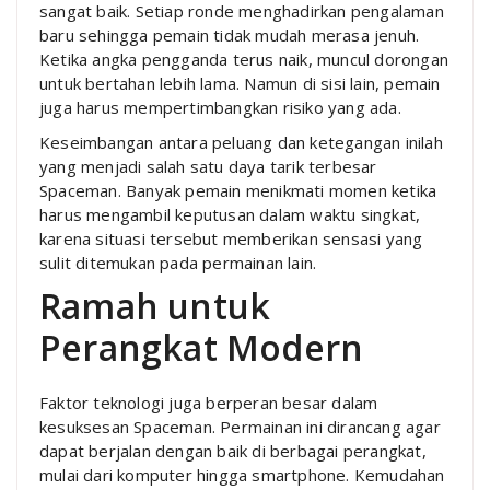
sangat baik. Setiap ronde menghadirkan pengalaman
baru sehingga pemain tidak mudah merasa jenuh.
Ketika angka pengganda terus naik, muncul dorongan
untuk bertahan lebih lama. Namun di sisi lain, pemain
juga harus mempertimbangkan risiko yang ada.
Keseimbangan antara peluang dan ketegangan inilah
yang menjadi salah satu daya tarik terbesar
Spaceman. Banyak pemain menikmati momen ketika
harus mengambil keputusan dalam waktu singkat,
karena situasi tersebut memberikan sensasi yang
sulit ditemukan pada permainan lain.
Ramah untuk
Perangkat Modern
Faktor teknologi juga berperan besar dalam
kesuksesan Spaceman. Permainan ini dirancang agar
dapat berjalan dengan baik di berbagai perangkat,
mulai dari komputer hingga smartphone. Kemudahan