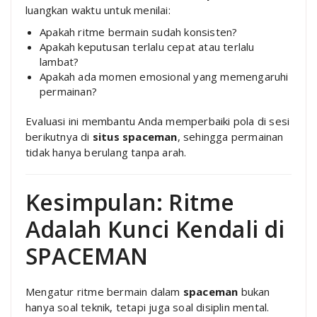
luangkan waktu untuk menilai:
Apakah ritme bermain sudah konsisten?
Apakah keputusan terlalu cepat atau terlalu
lambat?
Apakah ada momen emosional yang memengaruhi
permainan?
Evaluasi ini membantu Anda memperbaiki pola di sesi
berikutnya di
situs spaceman
, sehingga permainan
tidak hanya berulang tanpa arah.
Kesimpulan: Ritme
Adalah Kunci Kendali di
SPACEMAN
Mengatur ritme bermain dalam
spaceman
bukan
hanya soal teknik, tetapi juga soal disiplin mental.