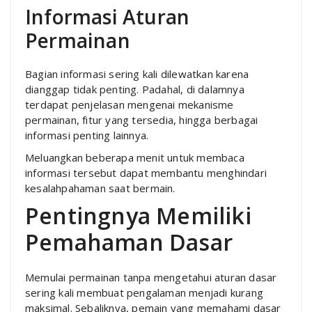
Informasi Aturan
Permainan
Bagian informasi sering kali dilewatkan karena
dianggap tidak penting. Padahal, di dalamnya
terdapat penjelasan mengenai mekanisme
permainan, fitur yang tersedia, hingga berbagai
informasi penting lainnya.
Meluangkan beberapa menit untuk membaca
informasi tersebut dapat membantu menghindari
kesalahpahaman saat bermain.
Pentingnya Memiliki
Pemahaman Dasar
Memulai permainan tanpa mengetahui aturan dasar
sering kali membuat pengalaman menjadi kurang
maksimal. Sebaliknya, pemain yang memahami dasar