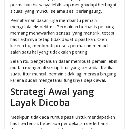
permainan biasanya lebih siap menghadapi berbagai
situasi yang muncul selama sesi berlangsung.
Pemahaman dasar juga membantu pemain
mengelola ekspektasi. Permainan berbasis peluang
memang menawarkan sensasi yang menarik, tetapi
hasil akhirnya tetap tidak dapat dipastikan. Oleh
karena itu, menikmati proses permainan menjadi
salah satu hal yang tidak kalah penting.
Selain itu, pengetahuan dasar membuat pemain lebih
mudah mengenali setiap fitur yang tersedia. Ketika
suatu fitur muncul, pemain tidak lagi merasa bingung
karena sudah mengetahui fungsinya sejak awal.
Strategi Awal yang
Layak Dicoba
Meskipun tidak ada rumus pasti untuk mendapatkan
hasil tertentu, beberapa pendekatan sederhana