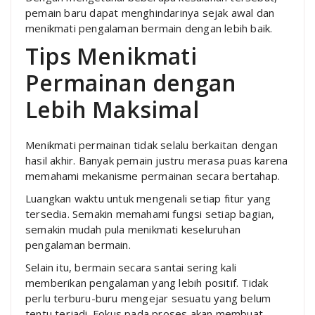
pemain baru dapat menghindarinya sejak awal dan
menikmati pengalaman bermain dengan lebih baik.
Tips Menikmati
Permainan dengan
Lebih Maksimal
Menikmati permainan tidak selalu berkaitan dengan
hasil akhir. Banyak pemain justru merasa puas karena
memahami mekanisme permainan secara bertahap.
Luangkan waktu untuk mengenali setiap fitur yang
tersedia. Semakin memahami fungsi setiap bagian,
semakin mudah pula menikmati keseluruhan
pengalaman bermain.
Selain itu, bermain secara santai sering kali
memberikan pengalaman yang lebih positif. Tidak
perlu terburu-buru mengejar sesuatu yang belum
tentu terjadi. Fokus pada proses akan membuat