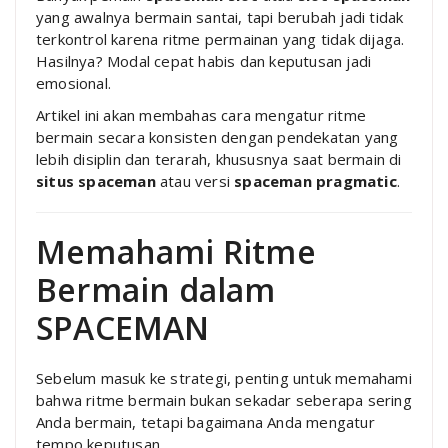
yang awalnya bermain santai, tapi berubah jadi tidak
terkontrol karena ritme permainan yang tidak dijaga.
Hasilnya? Modal cepat habis dan keputusan jadi
emosional.
Artikel ini akan membahas cara mengatur ritme
bermain secara konsisten dengan pendekatan yang
lebih disiplin dan terarah, khususnya saat bermain di
situs spaceman
atau versi
spaceman pragmatic
.
Memahami Ritme
Bermain dalam
SPACEMAN
Sebelum masuk ke strategi, penting untuk memahami
bahwa ritme bermain bukan sekadar seberapa sering
Anda bermain, tetapi bagaimana Anda mengatur
tempo keputusan.