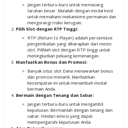
Jangan terburu-buru untuk memasang
taruhan besar. Mulailah dengan modal kecil
untuk memahami mekanisme permainan dan
mengurangi risiko kerugian.
Pilih Slot dengan RTP Tinggi:
RTP (Return to Player) adalah persentase
pengembalian yang diharapkan dari mesin
slot. Pilihlah slot dengan RTP tinggi untuk
meningkatkan peluang kemenangan.
Manfaatkan Bonus dan Promosi:
Banyak situs slot Dana menawarkan bonus
dan promosi menarik. Manfaatkan
kesempatan ini untuk menambah modal
bermain Anda.
Bermain dengan Tenang dan Sabar:
Jangan terburu-buru untuk mengambil
keputusan. Bermainlah dengan tenang dan
sabar. Hindari emosi yang dapat
mempengaruhi keputusan Anda.