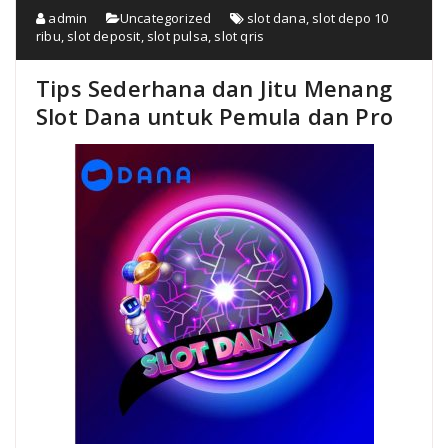
admin
Uncategorized
slot dana
,
slot depo 10
ribu
,
slot deposit
,
slot pulsa
,
slot qris
Tips Sederhana dan Jitu Menang
Slot Dana untuk Pemula dan Pro