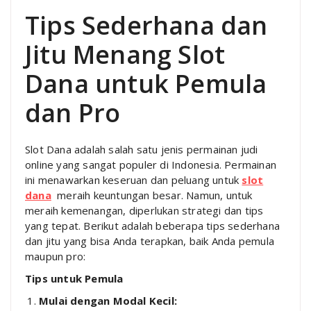
Tips Sederhana dan
Jitu Menang Slot
Dana untuk Pemula
dan Pro
Slot Dana adalah salah satu jenis permainan judi
online yang sangat populer di Indonesia. Permainan
ini menawarkan keseruan dan peluang untuk
slot
dana
meraih keuntungan besar. Namun, untuk
meraih kemenangan, diperlukan strategi dan tips
yang tepat. Berikut adalah beberapa tips sederhana
dan jitu yang bisa Anda terapkan, baik Anda pemula
maupun pro:
Tips untuk Pemula
Mulai dengan Modal Kecil: