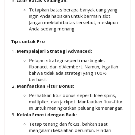
Atur Batas Keuangan:
Tetapkan batas berapa banyak uang yang
ingin Anda habiskan untuk bermain slot.
Jangan melebihi batas tersebut, meskipun
Anda sedang menang.
Tips untuk Pro
Mempelajari Strategi Advanced:
Pelajari strategi seperti martingale,
fibonacci, dan d’Alembert. Namun, ingatlah
bahwa tidak ada strategi yang 100%
berhasil.
Manfaatkan Fitur Bonus:
Perhatikan fitur bonus seperti free spins,
multiplier, dan jackpot. Manfaatkan fitur-fitur
ini untuk meningkatkan peluang kemenangan.
Kelola Emosi dengan Baik:
Tetap tenang dan fokus, bahkan saat
mengalami kekalahan beruntun. Hindari