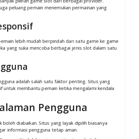
banyak pilihan game slot dari berbagai provider.
 juga peluang pemain menemukan permainan yang
esponsif
pemain lebih mudah berpindah dari satu game ke game
reka yang suka mencoba berbagai jenis slot dalam satu
ngguna
gguna adalah salah satu faktor penting. Situs yang
sif untuk membantu pemain ketika mengalami kendala
alaman Pengguna
oleh diabaikan. Situs yang layak dipilih biasanya
agar informasi pengguna tetap aman.