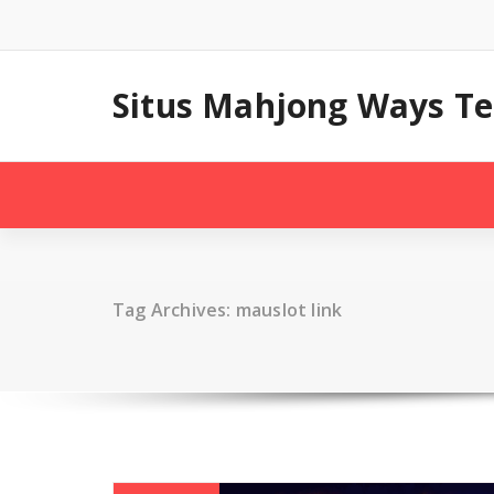
Skip
to
content
Situs Mahjong Ways T
Tag Archives: mauslot link