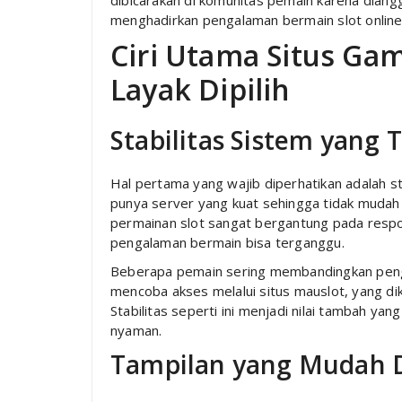
menghadirkan pengalaman bermain slot online
Ciri Utama Situs Gam
Layak Dipilih
Stabilitas Sistem yang 
Hal pertama yang wajib diperhatikan adalah st
punya server yang kuat sehingga tidak mudah 
permainan slot sangat bergantung pada respons
pengalaman bermain bisa terganggu.
Beberapa pemain sering membandingkan penga
mencoba akses melalui situs mauslot, yang di
Stabilitas seperti ini menjadi nilai tambah y
nyaman.
Tampilan yang Mudah 