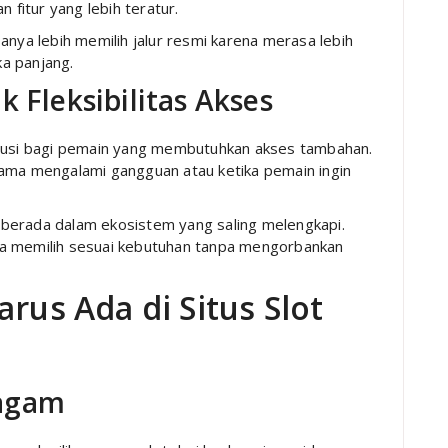
 fitur yang lebih teratur.
a lebih memilih jalur resmi karena merasa lebih
a panjang.
k Fleksibilitas Akses
i solusi bagi pemain yang membutuhkan akses tambahan.
 utama mengalami gangguan atau ketika pemain ingin
berada dalam ekosistem yang saling melengkapi.
sa memilih sesuai kebutuhan tanpa mengorbankan
rus Ada di Situs Slot
ragam