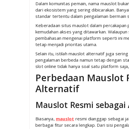
Dalam komunitas pemain, nama mauslot bukan h
dari ekosistem yang sering dibicarakan. Bany
standar tertentu dalam pengalaman bermain slo
Keberadaan situs mauslot dalam percakapan p
kemudahan akses yang ditawarkan. Walaupun 
pembahasan mengenai platform seperti ini me
tetap menjadi prioritas utama.
Selain itu, istilah mauslot alternatif juga ser
pengalaman berbeda namun tetap dengan stan
slot online tidak hanya soal satu platform saja, 
Perbedaan Mauslot 
Alternatif
Mauslot Resmi sebagai
Biasanya,
mauslot
resmi dianggap sebagai j
berbagai fitur secara lengkap. Dari sisi penga