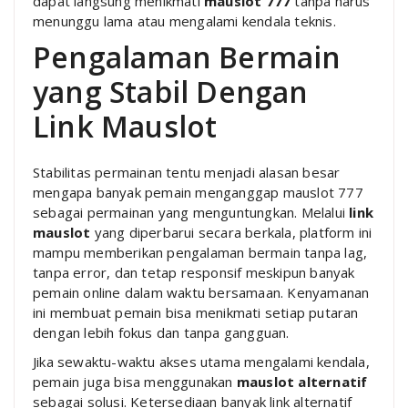
dapat langsung menikmati
mauslot 777
tanpa harus
menunggu lama atau mengalami kendala teknis.
Pengalaman Bermain
yang Stabil Dengan
Link Mauslot
Stabilitas permainan tentu menjadi alasan besar
mengapa banyak pemain menganggap mauslot 777
sebagai permainan yang menguntungkan. Melalui
link
mauslot
yang diperbarui secara berkala, platform ini
mampu memberikan pengalaman bermain tanpa lag,
tanpa error, dan tetap responsif meskipun banyak
pemain online dalam waktu bersamaan. Kenyamanan
ini membuat pemain bisa menikmati setiap putaran
dengan lebih fokus dan tanpa gangguan.
Jika sewaktu-waktu akses utama mengalami kendala,
pemain juga bisa menggunakan
mauslot alternatif
sebagai solusi. Ketersediaan banyak link alternatif