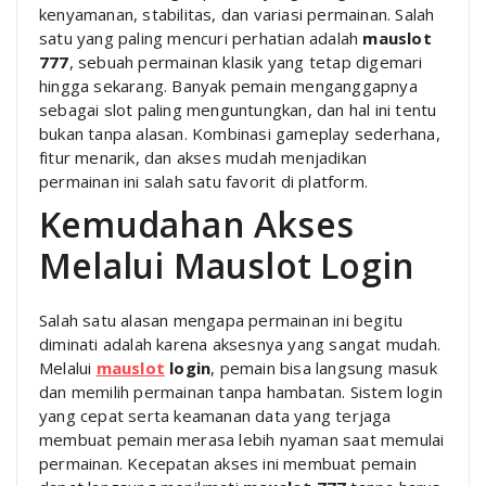
kenyamanan, stabilitas, dan variasi permainan. Salah
satu yang paling mencuri perhatian adalah
mauslot
777
, sebuah permainan klasik yang tetap digemari
hingga sekarang. Banyak pemain menganggapnya
sebagai slot paling menguntungkan, dan hal ini tentu
bukan tanpa alasan. Kombinasi gameplay sederhana,
fitur menarik, dan akses mudah menjadikan
permainan ini salah satu favorit di platform.
Kemudahan Akses
Melalui Mauslot Login
Salah satu alasan mengapa permainan ini begitu
diminati adalah karena aksesnya yang sangat mudah.
Melalui
mauslot
login
, pemain bisa langsung masuk
dan memilih permainan tanpa hambatan. Sistem login
yang cepat serta keamanan data yang terjaga
membuat pemain merasa lebih nyaman saat memulai
permainan. Kecepatan akses ini membuat pemain