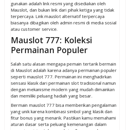
gunakan adalah link resmi yang disediakan oleh
Mauslot, dan bukan link dari pihak ketiga yang tidak
terpercaya. Link mauslot alternatif terpercaya
biasanya dibagikan oleh admin resmi di media sosial
atau customer service.
Mauslot 777: Koleksi
Permainan Populer
Salah satu alasan mengapa pemain tertarik bermain
di Mauslot adalah karena adanya permainan populer
seperti mauslot 777. Permainan ini menghadirkan
sensasi klasik dari permainan slot tradisional namun
dengan mekanisme modern yang mudah dimainkan
dan memiliki peluang hadiah yang besar.
Bermain mauslot 777 bisa memberikan pengalaman
yang unik karena kombinasi simbol yang klasik dan
fitur bonus yang menarik. Pastikan kamu memahami
aturan dasar serta peluang kemenangan dalam