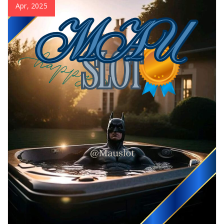
Apr, 2025