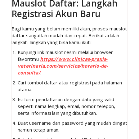
Mauslot Daftar: Langkah
Registrasi Akun Baru
Bagi kamu yang belum memiliki akun, proses mauslot
daftar sangatlah mudah dan cepat. Berikut adalah
langkah-langkah yang bisa kamu ikuti:
Kunjungi link mauslot resmi melalui browser
favoritmu
https://www.clinicas-praxis-
veterinaria.com/servicios/horario-de-
consulta/
.
Cari tombol daftar atau registrasi pada halaman
utama.
Isi form pendaftaran dengan data yang valid
seperti nama lengkap, email, nomor telepon,
serta informasi lain yang dibutuhkan.
Buat username dan password yang mudah diingat
namun tetap aman.