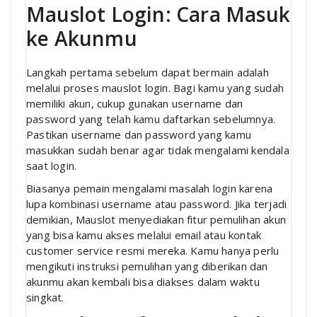
Mauslot Login: Cara Masuk
ke Akunmu
Langkah pertama sebelum dapat bermain adalah
melalui proses mauslot login. Bagi kamu yang sudah
memiliki akun, cukup gunakan username dan
password yang telah kamu daftarkan sebelumnya.
Pastikan username dan password yang kamu
masukkan sudah benar agar tidak mengalami kendala
saat login.
Biasanya pemain mengalami masalah login karena
lupa kombinasi username atau password. Jika terjadi
demikian, Mauslot menyediakan fitur pemulihan akun
yang bisa kamu akses melalui email atau kontak
customer service resmi mereka. Kamu hanya perlu
mengikuti instruksi pemulihan yang diberikan dan
akunmu akan kembali bisa diakses dalam waktu
singkat.