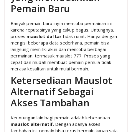
Pemain Baru
Banyak pemain baru ingin mencoba permainan ini
karena reputasinya yang cukup bagus. Untungnya,
proses
mauslot daftar
tidak rumit. Hanya dengan
mengisi beberapa data sederhana, pemain bisa
langsung memiliki akun dan mencoba berbagai
permainan, termasuk mauslot 777. Proses yang
cepat dan mudah membuat pemain pemula tidak
merasa kesulitan untuk mulai bermain.
Ketersediaan Mauslot
Alternatif Sebagai
Akses Tambahan
Keuntungan lain bagi pemain adalah keberadaan
mauslot alternatif
. Dengan adanya akses
tambahan ini, pemain bisa terus bermain kapan saja