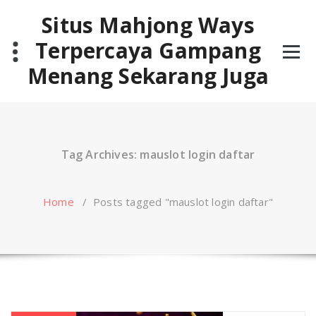
Skip
Situs Mahjong Ways
to
content
Terpercaya Gampang
Menang Sekarang Juga
Tag Archives: mauslot login daftar
Home
/
Posts tagged "mauslot login daftar"