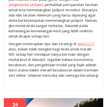
progressive jackpot
, perhatikan persyaratan taruhan
untuk bisa memenangkan jackpot tersebut. Biasanya,
ada nilai taruhan minimum yang harus dipasang agar
Anda berkesempatan memenangkan jackpot. Namun,
jika modal Anda sangat terbatas, fokuslah pada
kemenangan-kemenangan kecil yang lebih realistis
untuk dicapai setiap hari.
Dengan menerapkan tips dan strategi di
MAUSLOT
atas, bukan tidak mungkin bagi Anda untuk meraih
WD setiap hari meskipun hanya bermain dengan
modal kecil di Mauslot. Ingatlah bahwa konsistensi,
kesabaran, dan pengelolaan modal yang bijak adalah
kunci utama dalam meraih kesuksesan dalam bermain
slot online. Selamat mencoba dan semoga beruntung!
24