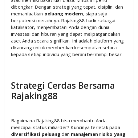
dibongkar. Dengan strategi yang tepat, disiplin, dan
memanfaatkan
peluang modern
, siapa saja
berpotensi meraihnya. Rajaking88 hadir sebagai
katalisator, menjembatani Anda dengan dunia
investasi dan hiburan yang dapat melipatgandakan
aset Anda secara signifikan. Ini adalah platform yang
dirancang untuk memberikan kesempatan setara
kepada setiap individu yang berani bermimpi besar.
Strategi Cerdas Bersama
Rajaking88
Bagaimana Rajaking88 bisa membantu Anda
mencapai status miliarder? Kuncinya terletak pada
diversifikasi peluang
dan
manajemen risiko yang