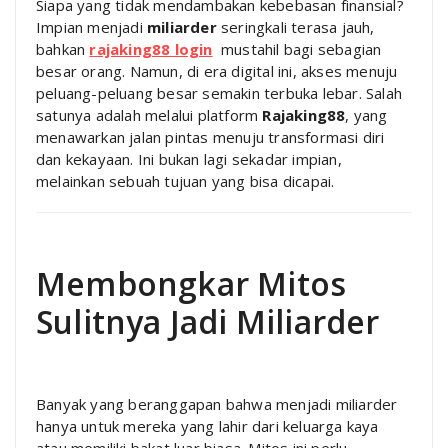
Siapa yang tidak mendambakan kebebasan finansial?
Impian menjadi
miliarder
seringkali terasa jauh,
bahkan
rajaking88 login
mustahil bagi sebagian
besar orang. Namun, di era digital ini, akses menuju
peluang-peluang besar semakin terbuka lebar. Salah
satunya adalah melalui platform
Rajaking88
, yang
menawarkan jalan pintas menuju transformasi diri
dan kekayaan. Ini bukan lagi sekadar impian,
melainkan sebuah tujuan yang bisa dicapai.
Membongkar Mitos
Sulitnya Jadi Miliarder
Banyak yang beranggapan bahwa menjadi miliarder
hanya untuk mereka yang lahir dari keluarga kaya
atau memiliki bakat luar biasa. Mitos ini perlu