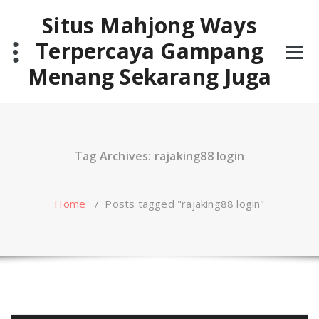
Skip
Situs Mahjong Ways
to
content
Terpercaya Gampang
Menang Sekarang Juga
Tag Archives: rajaking88 login
Home
/
Posts tagged "rajaking88 login"