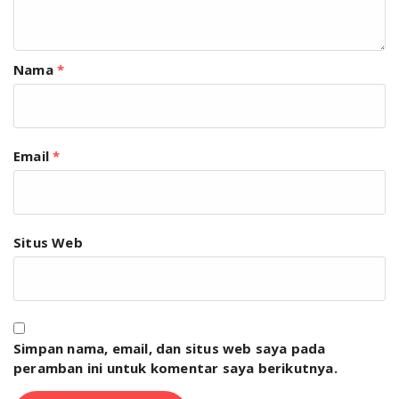
Nama
*
Email
*
Situs Web
Simpan nama, email, dan situs web saya pada
peramban ini untuk komentar saya berikutnya.